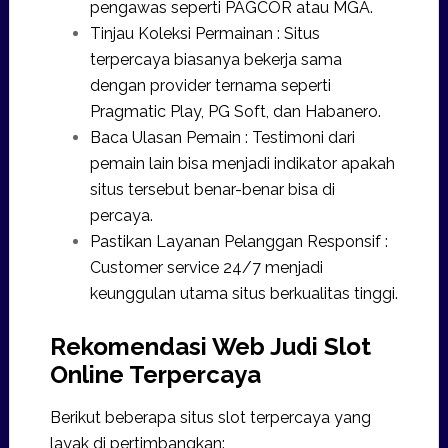
pengawas seperti PAGCOR atau MGA.
Tinjau Koleksi Permainan :
Situs
terpercaya biasanya bekerja sama
dengan provider ternama seperti
Pragmatic Play, PG Soft, dan Habanero.
Baca Ulasan Pemain :
Testimoni dari
pemain lain bisa menjadi indikator apakah
situs tersebut benar-benar bisa di
percaya.
Pastikan Layanan Pelanggan Responsif :
Customer service 24/7 menjadi
keunggulan utama situs berkualitas tinggi.
Rekomendasi Web Judi Slot
Online Terpercaya
Berikut beberapa situs slot terpercaya yang
layak di pertimbangkan: