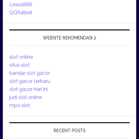
Lexus888
QQfullbet
WEBSITE REKOMENDASI 2
slot online
situs slot
bandar slot gacor
slot gacor terbaru
slot gacor hari ini
judi slot online
mpo slot
RECENT POSTS