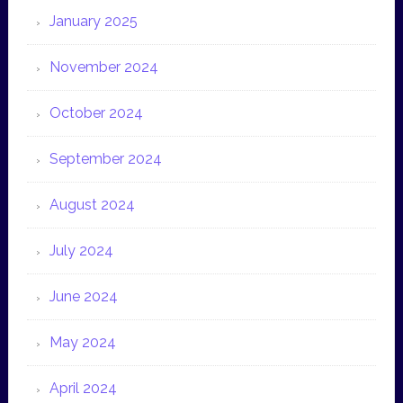
January 2025
November 2024
October 2024
September 2024
August 2024
July 2024
June 2024
May 2024
April 2024