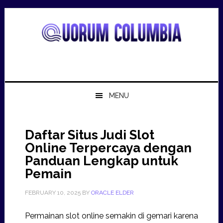
Skip
Skip
Skip
to
to
to
primary
main
primary
navigation
content
sidebar
MENU
Daftar Situs Judi Slot
Online Terpercaya dengan
Panduan Lengkap untuk
Pemain
FEBRUARY 10, 2025
BY
ORACLE ELDER
Permainan slot online semakin di gemari karena