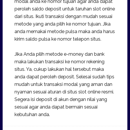
modal anda ke nomor tujuan agar anda dapat
peroleh saldo deposit untuk taruhan slot online
dari situs. Ikuti transaksi dengan mudah sesuai
metode yang anda pilih ke nomor tujuan. Jika
anda memakai metode pulsa maka anda harus
kirim saldo pulsa ke nomor telepon situs.
Jika Anda pilih metode e-money dan bank
maka lakukan transaksi ke nomor rekening
situs. Ya, cukup lakukan hal tersebut maka
anda dapat peroleh deposit. Selesai sudah tips
mudah untuk transaksi modal yang aman dan
nyaman sesuai aturan di situs slot online resmi.
Segera isi deposit di akun dengan nilai yang
sesuai agar anda dapat bermain sesuai
kebutuhan anda.