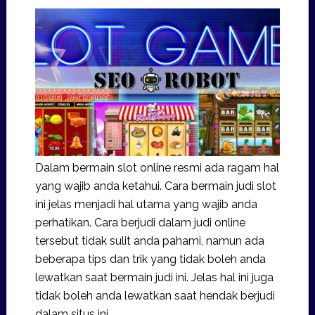
Dalam bermain slot online resmi ada ragam hal
yang wajib anda ketahui. Cara bermain judi slot
ini jelas menjadi hal utama yang wajib anda
perhatikan. Cara berjudi dalam judi online
tersebut tidak sulit anda pahami, namun ada
beberapa tips dan trik yang tidak boleh anda
lewatkan saat bermain judi ini. Jelas hal ini juga
tidak boleh anda lewatkan saat hendak berjudi
dalam situs ini.