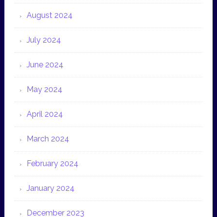
August 2024
July 2024
June 2024
May 2024
April 2024
March 2024
February 2024
January 2024
December 2023