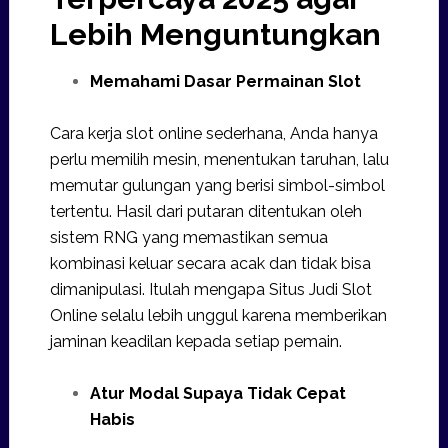
Lebih Menguntungkan
Memahami Dasar Permainan Slot
Cara kerja slot online sederhana, Anda hanya
perlu memilih mesin, menentukan taruhan, lalu
memutar gulungan yang berisi simbol-simbol
tertentu. Hasil dari putaran ditentukan oleh
sistem RNG yang memastikan semua
kombinasi keluar secara acak dan tidak bisa
dimanipulasi. Itulah mengapa Situs Judi Slot
Online selalu lebih unggul karena memberikan
jaminan keadilan kepada setiap pemain.
Atur Modal Supaya Tidak Cepat
Habis