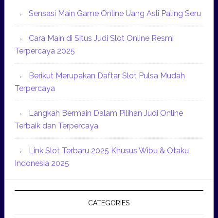
Sensasi Main Game Online Uang Asli Paling Seru
Cara Main di Situs Judi Slot Online Resmi
Terpercaya 2025
Berikut Merupakan Daftar Slot Pulsa Mudah
Terpercaya
Langkah Bermain Dalam Pilihan Judi Online
Terbaik dan Terpercaya
Link Slot Terbaru 2025 Khusus Wibu & Otaku
Indonesia 2025
CATEGORIES