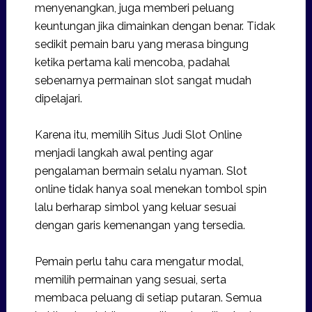
menyenangkan, juga memberi peluang
keuntungan jika dimainkan dengan benar. Tidak
sedikit pemain baru yang merasa bingung
ketika pertama kali mencoba, padahal
sebenarnya permainan slot sangat mudah
dipelajari.
Karena itu, memilih Situs Judi Slot Online
menjadi langkah awal penting agar
pengalaman bermain selalu nyaman. Slot
online tidak hanya soal menekan tombol spin
lalu berharap simbol yang keluar sesuai
dengan garis kemenangan yang tersedia.
Pemain perlu tahu cara mengatur modal,
memilih permainan yang sesuai, serta
membaca peluang di setiap putaran. Semua