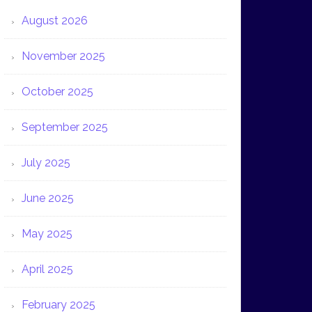
August 2026
November 2025
October 2025
September 2025
July 2025
June 2025
May 2025
April 2025
February 2025