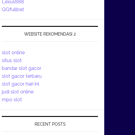
Lexus888
QQfullbet
WEBSITE REKOMENDASI 2
slot online
situs slot
bandar slot gacor
slot gacor terbaru
slot gacor hari ini
judi slot online
mpo slot
RECENT POSTS