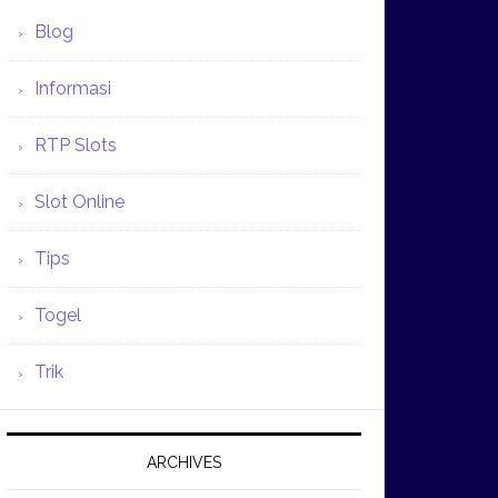
Blog
Informasi
RTP Slots
Slot Online
Tips
Togel
Trik
ARCHIVES