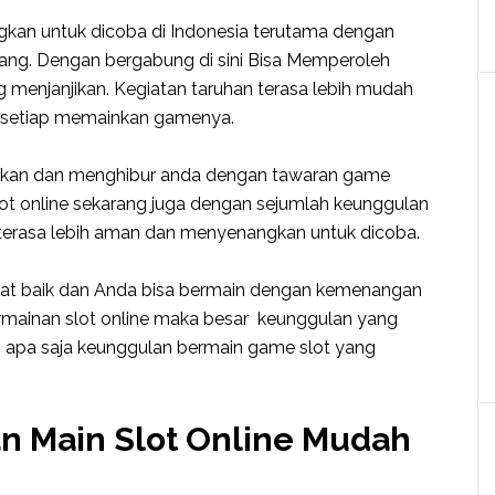
gkan untuk dicoba di Indonesia terutama dengan
g. Dengan bergabung di sini Bisa Memperoleh
 menjanjikan. Kegiatan taruhan terasa lebih mudah
 setiap memainkan gamenya.
gkan dan menghibur anda dengan tawaran game
 slot online sekarang juga dengan sejumlah keunggulan
n terasa lebih aman dan menyenangkan untuk dicoba.
ngat baik dan Anda bisa bermain dengan kemenangan
mainan slot online maka besar keunggulan yang
li apa saja keunggulan bermain game slot yang
n Main Slot Online Mudah