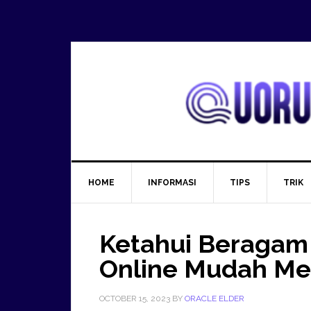
Skip
Skip
Skip
to
to
to
primary
main
primary
navigation
content
sidebar
HOME
INFORMASI
TIPS
TRIK
Ketahui Beragam
Online Mudah M
OCTOBER 15, 2023
BY
ORACLE ELDER