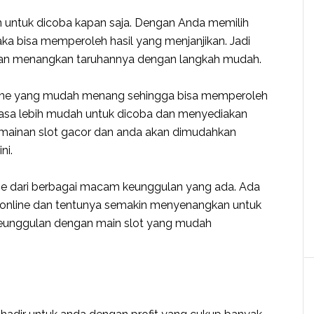
n untuk dicoba kapan saja. Dengan Anda memilih
ka bisa memperoleh hasil yang menjanjikan. Jadi
a dan menangkan taruhannya dengan langkah mudah.
 game yang mudah menang sehingga bisa memperoleh
terasa lebih mudah untuk dicoba dan menyediakan
rmainan slot gacor dan anda akan dimudahkan
ni.
line dari berbagai macam keunggulan yang ada. Ada
 online dan tentunya semakin menyenangkan untuk
m keunggulan dengan main slot yang mudah